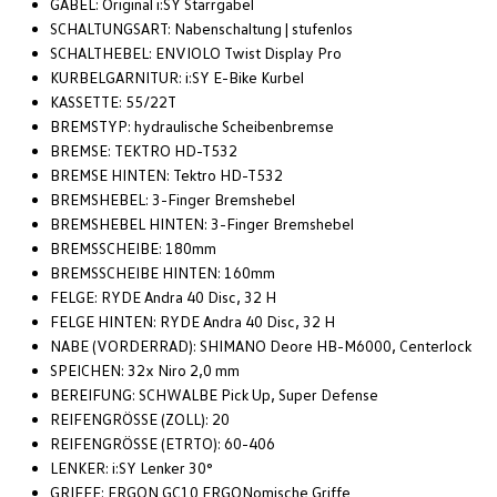
GABEL: Original i:SY Starrgabel
SCHALTUNGSART: Nabenschaltung | stufenlos
SCHALTHEBEL: ENVIOLO Twist Display Pro
KURBELGARNITUR: i:SY E-Bike Kurbel
KASSETTE: 55/22T
BREMSTYP: hydraulische Scheibenbremse
BREMSE: TEKTRO HD-T532
BREMSE HINTEN: Tektro HD-T532
BREMSHEBEL: 3-Finger Bremshebel
BREMSHEBEL HINTEN: 3-Finger Bremshebel
BREMSSCHEIBE: 180mm
BREMSSCHEIBE HINTEN: 160mm
FELGE: RYDE Andra 40 Disc, 32 H
FELGE HINTEN: RYDE Andra 40 Disc, 32 H
NABE (VORDERRAD): SHIMANO Deore HB-M6000, Centerlock
SPEICHEN: 32x Niro 2,0 mm
BEREIFUNG: SCHWALBE Pick Up, Super Defense
REIFENGRÖSSE (ZOLL): 20
REIFENGRÖSSE (ETRTO): 60-406
LENKER: i:SY Lenker 30°
GRIFFE: ERGON GC10 ERGONomische Griffe