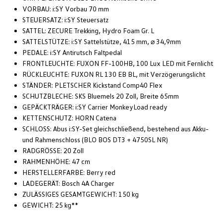
VORBAU: i:SY Vorbau 70 mm
STEUERSATZ: i:SY Steuersatz
SATTEL: ZECURE Trekking, Hydro Foam Gr. L
SATTELSTÜTZE: i:SY Sattelstütze, 415 mm, ⌀ 34,9mm
PEDALE: i:SY Antirutsch Faltpedal
FRONTLEUCHTE: FUXON FF-100HB, 100 Lux LED mit Fernlicht
RÜCKLEUCHTE: FUXON RL 130 EB BL, mit Verzögerungslicht
STÄNDER: PLETSCHER Kickstand Comp40 Flex
SCHUTZBLECHE: SKS Bluemels 20 Zoll, Breite 65mm
GEPÄCKTRÄGER: i:SY Carrier MonkeyLoad ready
KETTENSCHUTZ: HORN Catena
SCHLOSS: Abus i:SY-Set gleichschließend, bestehend aus Akku-
und Rahmenschloss (BLO BOS DT3 + 4750SL NR)
RADGRÖSSE: 20 Zoll
RAHMENHÖHE: 47 cm
HERSTELLERFARBE: Berry red
LADEGERÄT: Bosch 4A Charger
ZULÄSSIGES GESAMTGEWICHT: 150 kg
GEWICHT: 25 kg**