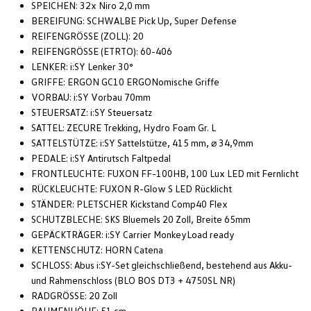
SPEICHEN: 32x Niro 2,0 mm
BEREIFUNG: SCHWALBE Pick Up, Super Defense
REIFENGRÖSSE (ZOLL): 20
REIFENGRÖSSE (ETRTO): 60-406
LENKER: i:SY Lenker 30°
GRIFFE: ERGON GC10 ERGONomische Griffe
VORBAU: i:SY Vorbau 70mm
STEUERSATZ: i:SY Steuersatz
SATTEL: ZECURE Trekking, Hydro Foam Gr. L
SATTELSTÜTZE: i:SY Sattelstütze, 415 mm, ⌀ 34,9mm
PEDALE: i:SY Antirutsch Faltpedal
FRONTLEUCHTE: FUXON FF-100HB, 100 Lux LED mit Fernlicht
RÜCKLEUCHTE: FUXON R-Glow S LED Rücklicht
STÄNDER: PLETSCHER Kickstand Comp40 Flex
SCHUTZBLECHE: SKS Bluemels 20 Zoll, Breite 65mm
GEPÄCKTRÄGER: i:SY Carrier MonkeyLoad ready
KETTENSCHUTZ: HORN Catena
SCHLOSS: Abus i:SY-Set gleichschließend, bestehend aus Akku-
und Rahmenschloss (BLO BOS DT3 + 4750SL NR)
RADGRÖSSE: 20 Zoll
RAHMENHÖHE: 51 cm