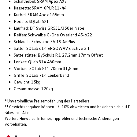
Schalthebel: SRAM Apex AXS
Kassette: SRAM XPLR 11-44
Kurbel: SRAM Apex 165mm
Pedale: SQLab 521
Laufrad: DT Swiss GR531/350er Nabe
Reifen: Schwalbe G-One Overland 45-622
Schlauch: Schwalbe SV 19 AirPlus
Sattel: SQLab 614 ERGOWAVE active 2.1
Sattelstütze: BySchulz R.1 27,2mm 17mm Offset
Lenker: QLab 314 460mm
Vorbau: SQLab 811 70mm 31,8mm
Griffe: SQLab 714 Lenkerband
Gewicht: 15kg
Gesamtmasse: 120kg
* Unverbindliche Preisempfehlung des Herstellers
** Gewichtsangaben können +/- 10% abweichen und beziehen sich auf E-
Bikes inkl. Akku
Weitere Hinweise: Irrtümer, Tippfehler und technische Änderungen
vorbehalten.